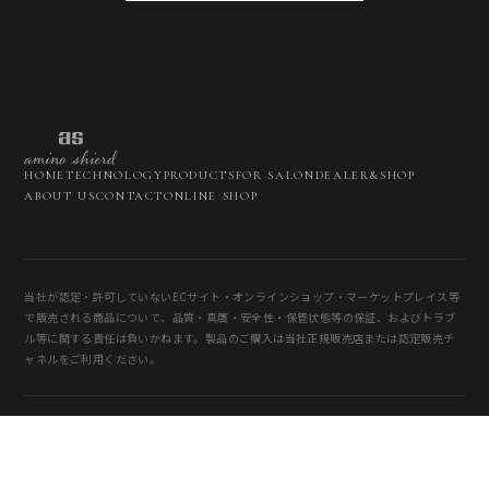
HOME
TECHNOLOGY
PRODUCTS
FOR SALON
DEALER&SHOP
ABOUT US
CONTACT
ONLINE SHOP
当社が認定・許可していないECサイト・オンラインショップ・マーケットプレイス等
で販売される商品について、品質・真贋・安全性・保管状態等の保証、およびトラブ
ル等に関する責任は負いかねます。製品のご購入は当社正規販売店または認定販売チ
ャネルをご利用ください。
© 2026 TORRENTS Co., Ltd. All Rights Reserved.
Privacy Policy
利用規約