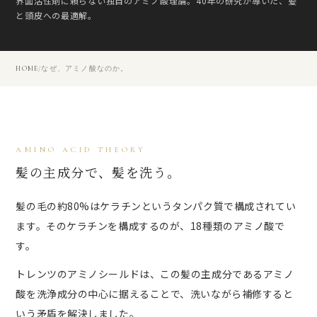
界面活性剤に頼らない独自のアミノ酸理論。40年の研究が導いた、髪
と頭皮への最適解。
HOME
/
なぜ、アミノ酸なのか。
AMINO ACID THEORY
髪の主成分で、髪を洗う。
髪の毛の約80%はケラチンというタンパク質で構成されてい
ます。そのケラチンを構成するのが、18種類のアミノ酸で
す。
トレンツのアミノシールドは、この髪の主成分であるアミノ
酸を洗浄成分の中心に据えることで、洗いながら補修すると
いう矛盾を解決しました。